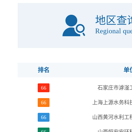
地区查
Regional qu
排名
单
66
石家庄市滹滏
66
上海上源水务科
66
山西黄河水利工