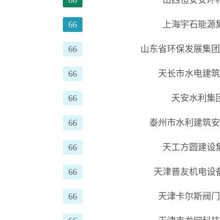
66
山西恒安安环
66
上海宇石能源
66
山东省环保发展集
66
天长市水电建
66
天安水利集
66
泰州市水利建筑
66
天工方圆建设
66
天津普友机电设
66
天津卡尔斯阀