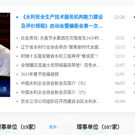
《水利安全生产技术服务机构能力建设
12/26
及评价规程》启动会暨编委会第一次会
议与《引调水工程安全运行管理规范》
社会责任| 大禹节水集团在灾情发生24小时内将七车急需物资送抵受灾群众手中
12/21
编委会第二次会议胜利召开
辽宁省水利行业协会举办“聚焦新时代全面振兴，凝心聚力谋改革发展、共创辽宁水利新篇章”座谈沙龙活动
12/13
时隔十五载安徽省水利工程再夺“鲁班奖”！
12/12
全球碾压混凝土坝领域最高荣誉！百色水利枢纽工程荣获国际里程碑工程奖
12/07
2023年春节祝福视频
12/01
中国水利企业协会新会员简介（七）
04/03
全球碾压混凝土坝领域最高荣誉！百色水利枢纽工程荣获国际里程碑工程奖
时隔十五载安徽省水利工程再夺“鲁班奖”！
5
中国水利企业协会新会员简介（六）
04/03
京水江河公司组织召开西藏自治区水利水电施工企业安全生产标准化二级达标建设培训会
01/04
事单位（19家）
理事单位（107家）
更多+