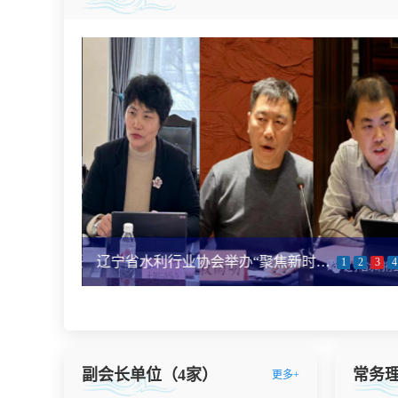
《水利安全生产技术服务机构能力建设及评价规程》启动会暨编委会第一次会议与《引调水工程安全运行管理规范》编委会第二次会议胜利召开
社会责任| 大禹节水集团在灾情发生24小时内将七车急需物资送抵受灾群众手中
辽宁省水利行业协会举办“聚焦新时代全面振兴，凝心聚力谋改革发展、共创辽宁水利新篇章”座谈沙龙活动
1
2
3
4
副会长单位（4家）
常务理
更多+