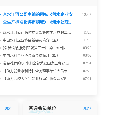
京水江河公司主编的团标《供水企业安
12/07
全生产标准化评审规程》《污水处理企
业安全产标准化评审规程》正式批准发
京水江河公司临时党支部集体学习党的二十大精神
11/28
布
中国水利企业协会新会员简介（五）
11/18
[会员信息服务]转发第二十四届中国国际高新技术成果交易会节水创新展招募书
09/20
中国水利企业协会新会员简介（四）
08/02
我会推荐的QC小组全部荣获国家工程建设质量管理小组竞赛决赛奖项
07/31
【助力就业水利行】常务理事单位大禹节水等3家会员企业招聘水利相关专业人才
07/25
【助力高校大学生就业行动】协会两家理事单位公开招聘若干关键岗位技术人员
07/21
普通会员单位
更多+
更多+