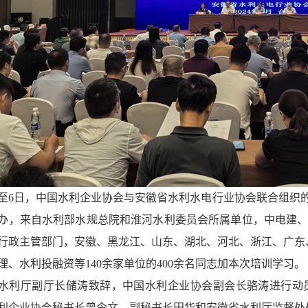
日至6日，中国水利企业协会与安徽省水利水电行业协会联合组织
办，来自水利部水规总院和淮河水利委员会所属单位，中电建
行政主管部门，安徽、黑龙江、山东、湖北、河北、浙江、广东
理、水利投融资等140余家单位的400余名同志加本次培训学习。
水利厅副厅长储涛致辞，中国水利企业协会副会长骆涛进行动
利企业协会秘书长曾令文、副秘书长田华和安徽省水利厅监督处