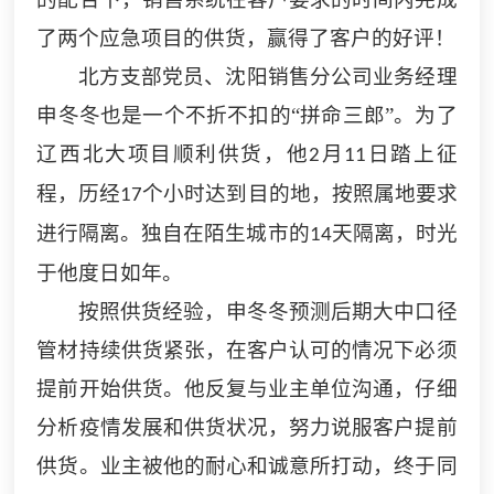
了两个应急项目的供货，赢得了客户的好评！
北方支部党员、沈阳销售分公司业务经理
申冬冬也是一个不折不扣的
“拼命三郎”。为了
辽西北大项目顺利供货，他
月
日踏上征
2
11
程，历经
个小时达到目的地，按照属地要求
17
进行隔离。独自在陌生城市的
天隔离，时光
14
于他度日如年。
按照供货
经验
，申冬冬预测后期大中口径
管材持续供货紧张，在客户认可的情况下必须
提前开始供货。他反复与业主单位沟通，仔细
分析疫情发展和供货状况，努力说服客户提前
供货。业主被他的耐心和诚意所打动，终于同