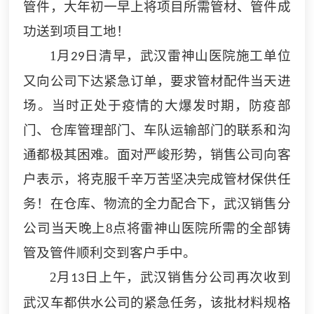
管件，大年初一早上将项目所需管材、管件成
功送到项目工地！
1
月
日清早，武汉雷神山医院施工单位
29
又向公司下达紧急订单，要求管材配件当天进
场。当时正处于疫情的大爆发时期，防疫部
门、仓库管理部门、车队运输部门的联系和沟
通都极其困难。面对严峻形势，销售公司向客
户表示，将克服千辛万苦坚决完成管材保供任
务！在仓库、物流的全力配合下，武汉
销售分
公司当天晚上
8
点将雷神山医院所需的全部铸
管及管件顺利交到客户手中。
2
月
日上午，武汉
销售分
公司再次收到
13
武汉车都供水公司的紧急任务，该批材料规格