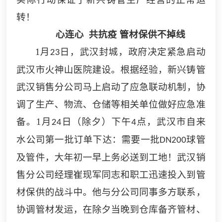
转！
心连心
共抗疫
管材保供不掉线
1
月
日，武汉封城，政府决定紧急启动
23
武汉市火神山医院建设。根据经验，
新兴铸管
武汉
销售分
公司马上启动了应急联动
机制
，协
调了生产、物流、仓储等相关单位做好应急准
备。
1
月
日（除夕）下午
点，武汉市自来
24
4
水公司第一批订单下达：需要一批
球管
DN200
及管件，大年初一早上务必送到工地！
武汉销
售分公司
经理崔现军同志和职工迅速投入到管
材保供的战斗中。他与分公司同事多方联系，
协调管材发运，在除夕当晚到仓库备齐管材、