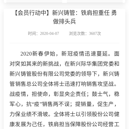
【会员行动中】新兴铸管：铁肩担重任 勇
做排头兵
时间：2020-04-07
浏览次数：3607次
2020
新春伊始，新冠疫情迅速蔓延。面
对突如其来的新挑战，在
新兴际华
集团党委和
新兴铸管
股份
有限公司
党委的领导下，
新兴铸
管
销售总公司全体将士迅速打响销售攻坚战。
战疫情，担使命，彰显央企责任；鼓士气，稳
军心，抗
“疫”销售两不误；提销量，促生产，
力保业绩不滑坡。全体将士以引领股份公司健
康发展为己任，铁肩担当保障股份公司经营工