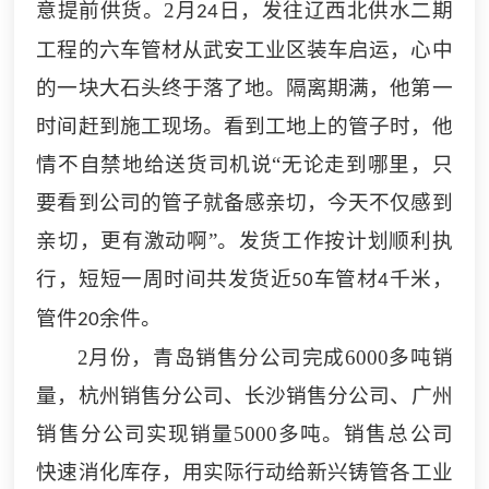
意提前供货。
2
月
日，发往辽西北供水二期
24
工程的六车管材从武安工业区装车启运，心中
的一块大石头终于落了地。隔离期满，他第一
时间赶到施工现场。看到工地上的管子时，他
情不自禁地给送货司机说“无论走到哪里，只
要看到公司的管子就备感亲切，今天不仅感到
亲切，更有激动啊”。发货工作按计划顺利执
行，短短一周时间共发货近
车管材
千米，
50
4
管件
余件。
20
2
月份，青岛
销售分
公司完成
6000
多吨销
量，杭州
销售分
公司、长沙
销售分
公司、广州
销售分
公司实现销量
5000
多吨。销售总公司
快速消化库存，用实际行动给
新兴铸管各
工业