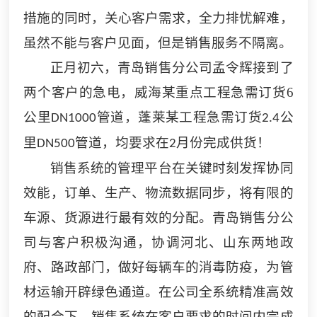
措施的同时，关心客户需求，全力排忧解难，
虽然不能与客户见面，但是销售服务不隔离。
正月初六，青岛销售分公司孟令辉接到了
两个客户的急电，威海某重点工程急需订货
6
公里
管道，蓬莱某工程急需订货
公
DN1000
2.4
里
管道，均要求在
月份完成供货！
DN500
2
销售系统的管理平台在关键时刻发挥协同
效能，订单、生产、物流数据同步，将有限的
车源、货源进行最有效的分配。青岛
销售
分公
司与客户积极沟通，协调河北、山东两地政
府、路政部门，做好每辆车的消毒防疫，为管
材运输开辟绿色通道。在公司全系统精准高效
的配合下，
销售系统
在客户要求的时间内完成