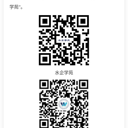
学苑”。
水企学苑