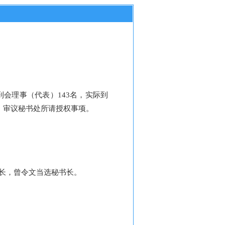
到会理事（代表）
143
名
，实际到
，
审议秘书处所请授权事项
。
长
，曾令文
当选
秘书长
。