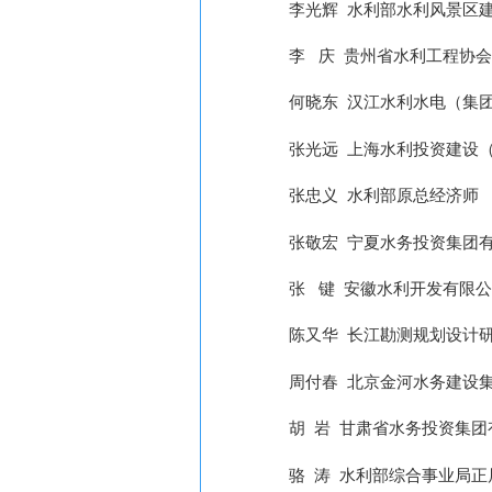
李光辉
水利部水利风景区
李
庆
贵州省水利工程协会
何晓东
汉江水利水电（集
张光远
上海水利投资建设
张忠义
水利部原总经济师
张敬宏
宁夏水务投资集团
张
键
安徽水利开发有限公
陈又华
长江勘测规划设计
周付春
北京金河水务建设
胡
岩
甘肃省水务投资集团
骆
涛
水利部综合事业局正