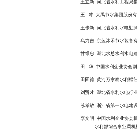
王立新
河北省水利工程局
王
冲
大禹节水集团股份有
王步新
河北省水利水电勘
乌力吉
京蓝沐禾节水装备
甘维忠
湖北水总水利水电
田
华
中国水利企业协会副
田圃德
黄河万家寨水利枢
刘贤才
湖北省水利水电行
苏孝敏
浙江省第一水电建
李文明
中国水利企业协会
水利部综合事业局机械管