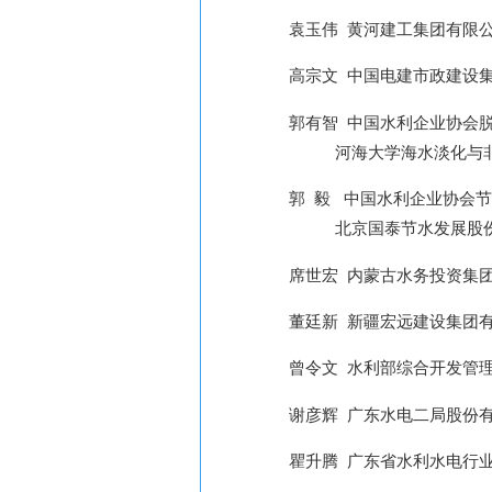
袁玉伟
黄河建工集团有限
高宗文
中国电建市政建设
郭有智
中国水利企业协会
河海大学海水淡化与非常规
郭 毅
中国水利企业协会节
北京国泰节水发展股份有
席世宏
内蒙古水务投资集
董廷新
新疆宏远建设集团
曾令文
水利部综合开发管
谢彦辉
广东水电二局股份
瞿升腾
广东省水利水电行