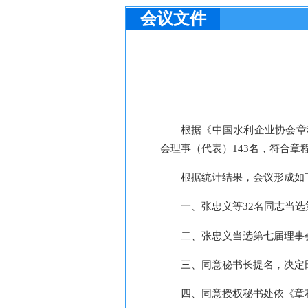
会议文件
根据《中国水利企业协会章
会理事（代表）
143名
，符合章
根据统计
结果
，
会议
形成如
一、
张忠义等
32名同志当选
二、
张忠义
当选
第
七
届理事
三、
同意秘书长提名，
决定
四、同意授权秘书处依《章