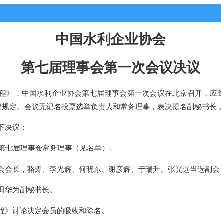
中国水利企业协会
第七届理事会第一次会议决议
程》，中国水利企业协会第
七
届理事会第一次会议在北京召开，应
程规定。会议无记名投票选举
负责人
和常务理事，表决
提名
副秘书长
下决议：
第
七
届
理事会
常务理事
（
见名单
）
。
会会长，骆涛、李光辉、何晓东、谢彦辉、于瑞升、张光远
当选
副会
田华
为副秘书长
。
程》
讨论
决定会员的吸收和除名。