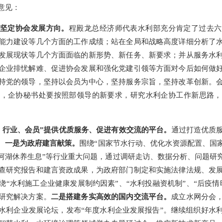
意见：
，坚定协会发展方向。
程殿龙总经济师代表水利部充分肯定了过去六
能力建设等几个方面的工作成绩；站在全局和战略高度详细分析了
发展现状等几个方面面临的
新形势
、
新任务
、
新要求
；并从服务水
企业排忧解难、促进协会发展和强化党建引领等方面对今后如何做
持党的领导，坚持以会员为中心，坚持服务宗旨，坚持改革创新。
神，企协秘书处要按照部领导的新要求，研究水利企协工作新思路，
、行业、会员”提供优质服务、促进有效交流的平台。
通过打造优质
。
一是为政府建言献策。
围绕
“国家节水行动、优化水资源配置、国
河湖休养生息”等行业重大问题，通过调研走访、数据分析、问题研
查研究报告和建言资政成果，为政府部门制定和实施法律法规、发
绕“水利施工企业健康发展制约因素”、“水利投融资机制”、“后疫情
研究解决方案。
二是搭建务实高效的国内交流平台。
成立水网分会
水利企业发展论坛，发布
“年度水利企业发展报告”。继续组织好水