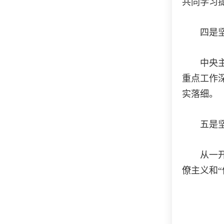
共同学习
四是坚持
中央主题
重点工作
实落细。
五是坚决
从一开始
僚主义和