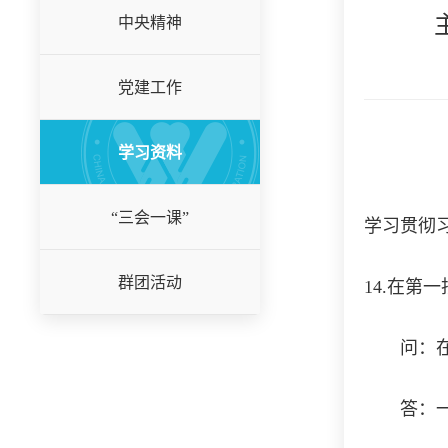
中央精神
党建工作
学习资料
“三会一课”
学习贯彻
群团活动
14.在第
问：在第
答：一是