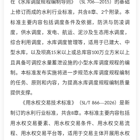
在《水库调度规程编制导则》（
—
）的基础
SL 706
2015
上修订而成的水利行业标准，共含
章、
个附录。本
8
2
标准主要内容包括调度条件及依据，防洪与防凌调
度，供水调度，发电、航运、泥沙及生态用水调度，
综合利用调度，水库调度管理等，适用于已建大、中
型水库，以及坝高
米以上或总库容
万立方米以上
15
100
且具备可调控水量蓄泄设施的小型水库调度规程的编
制。本标准发布实施将进一步规范水库调度规程编制
的任务、原则和内容，为提高水库调度规程编制质量
提供支撑。
《用水权交易技术标准》（
—
）是新
SL/T 866
2026
制订的水利行业标准，共含
章。本标准主要内容包括
8
用水权交易要素、用水权交易条件、用水权交易流
程、用水权交易平台等，适用于交易主体开展用水权