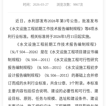
时间：2026-03-27
浏览次数：9867次
近日，水利部发布
年第
号公告，批准发布
2026
3
《水文设施工程前期工作技术报告编制规程》等
项水
8
利行业标准。相关标准将于
年
月
日起实施。
2026
5
11
《水文设施工程前期工作技术报告编制规程》
（
—
）是在《水文设施工程项目建议书编
SL/T 504
2026
制规程》（
—
）《水文设施工程可行性研究
SL 504
2011
报告编制规程》（
—
）《水文设施工程初步
SL 505
2011
设计报告编制规程》（
—
）的基础上合并修
SL 506
2011
订而成的水利行业标准，共含
章、
个附录。本标准
12
3
主要内容包括综合说明、建设的必要性和可行性、建
设目标、原则、任务与规模、选址和建设条件、建设